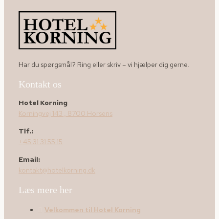
Har du spørgsmål? Ring eller skriv – vi hjælper dig gerne.
Kontakt os
Hotel Korning
Korningvej 143 , 8700 Horsens
Tlf.:
+45 31 31 55 15
Email:
kontakt@hotelkorning.dk
Læs mere her
Velkommen til Hotel Korning