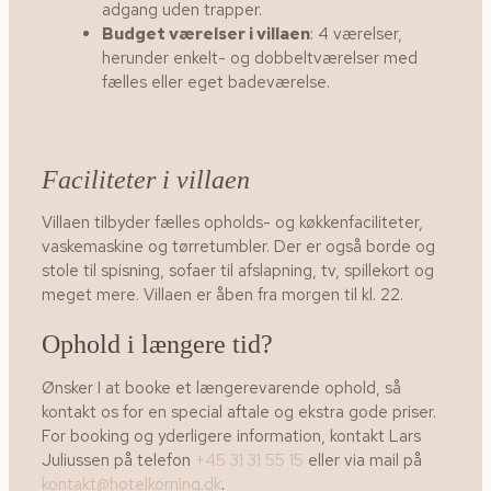
adgang uden trapper.
Budget værelser i villaen
: 4 værelser,
herunder enkelt- og dobbeltværelser med
fælles eller eget badeværelse.
Faciliteter i villaen
Villaen tilbyder fælles opholds- og køkkenfaciliteter,
vaskemaskine og tørretumbler. Der er også borde og
stole til spisning, sofaer til afslapning, tv, spillekort og
meget mere. Villaen er åben fra morgen til kl. 22.
Ophold i længere tid?
Ønsker I at booke et længerevarende ophold, så
kontakt os for en special aftale og ekstra gode priser.
For booking og yderligere information, kontakt Lars
Juliussen på telefon
+45 31 31 55 15
eller via mail på
kontakt@hotelkorning.dk
.