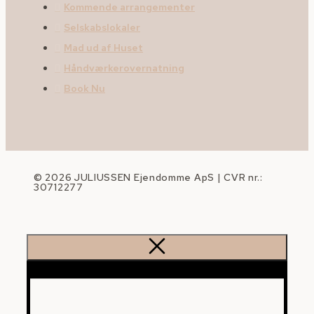
Kommende arrangementer
Selskabslokaler
Mad ud af Huset
Håndværkerovernatning
Book Nu
© 2026 JULIUSSEN Ejendomme ApS | CVR nr.:
30712277